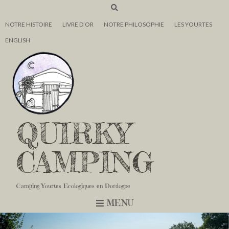
NOTRE HISTOIRE
LIVRE D’OR
NOTRE PHILOSOPHIE
LES YOURTES
ENGLISH
QUIRKY
CAMPING
Camping Yourtes Ecologiques en Dordogne
MENU