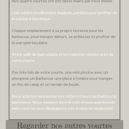
Nos quatre yourtes ont été faites mains par nous même.
Une cuisine insolitement équipée, parfaite pour profiter de
la cuisine à l’extérieur.
Chaque emplacement à sa propre terrasse pour les
barbecue, pour manger dehors, se prélasser et profiter de
la vue spectaculaire.
Votre salle de bain solaire et les toilettes sèches près de
votre yourte.
Pas très loin de votre yourte, une mini piscine avec un
plongeoir, un Barbecue, une place à l’ombre pour manger,
un feu de camp et un terrain de boule.
Nous adorons rencontrer nos hôtes et leurs souhaitons la
bienvenue. Nous sommes dans le coin si vous avez besoin
mais nous ne vous dérangeons pas si vous ne voulez pas!
Regarder nos autres yourtes