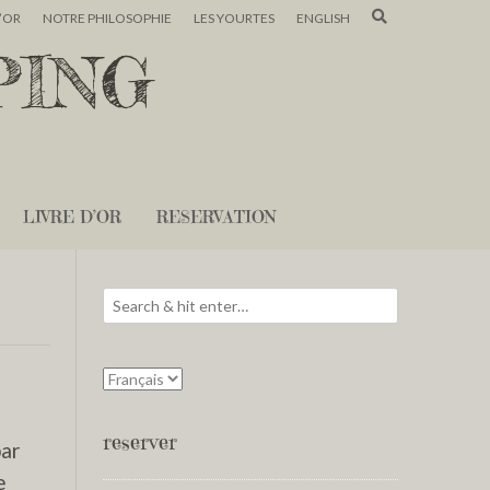
D’OR
NOTRE PHILOSOPHIE
LES YOURTES
ENGLISH
PING
LIVRE D’OR
RESERVATION
reserver
par
e