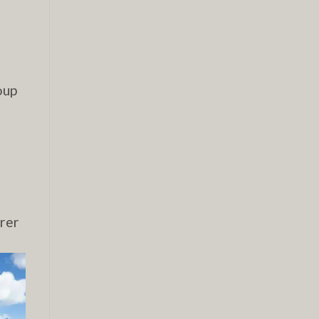
oup
irer