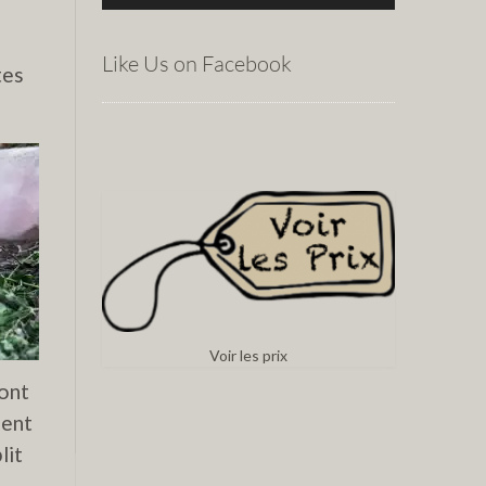
Like Us on Facebook
tes
Voir les prix
sont
ient
lit