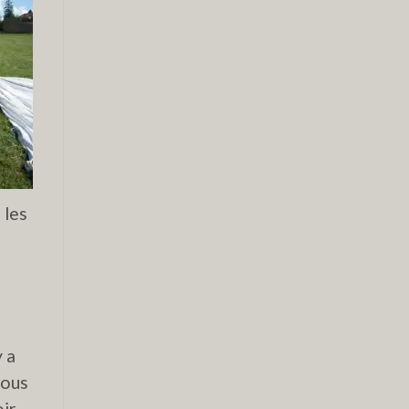
 les
y a
vous
oir