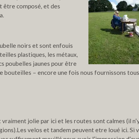
it être composé, et des
a.
ubelle noirs et sont enfouis
illes plastiques, les métaux,
acs poubelles jaunes pour être
de bouteilles – encore une fois nous fournissons tous
raiment jolie par ici et les routes sont calmes (il n’
egions).Les velos et tandem peuvent etre loué ici. Si 
avec suffisament mouillé pour avoir l’impression d’av