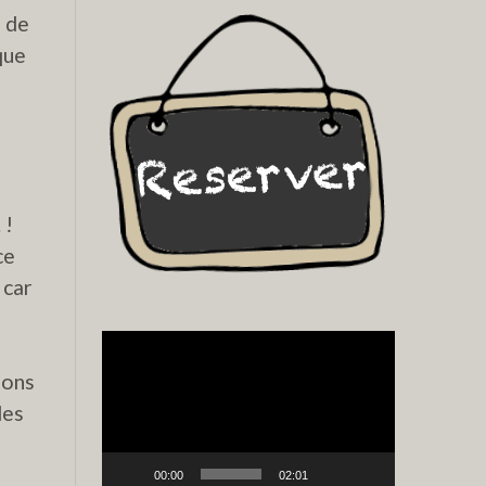
e de
que
 !
ce
 car
Video
Player
hons
des
00:00
02:01