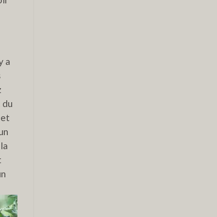
y a
s
z
t du
 et
 un
la
t
un