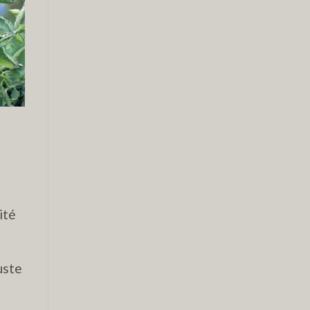
ité
uste