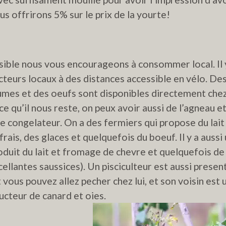
s offrirons 5% sur le prix de la yourte!
ssible nous vous encourageons à consommer local. Il 
cteurs locaux à des distances accessible en vélo. De
gumes et des oeufs sont disponibles directement che
ce qu’il nous reste, on peux avoir aussi de l’agneau e
e congelateur. On a des fermiers qui propose du lait
 frais, des glaces et quelquefois du boeuf. Il y a aussi
oduit
du lait et fromage de chevre et quelquefois de 
cellantes saussices). Un pisciculteur est aussi presen
t vous pouvez allez pecher chez lui, et son voisin est 
ucteur de canard et oies.