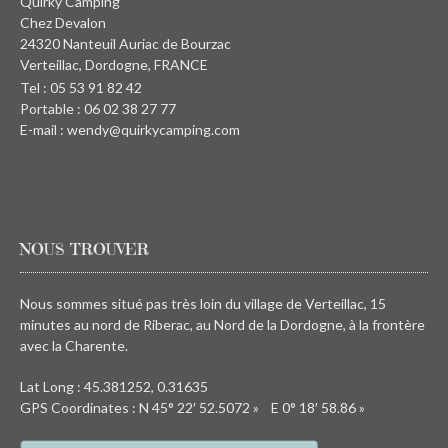
Quirky Camping
Chez Devalon
24320 Nanteuil Auriac de Bourzac
Verteillac, Dordogne, FRANCE
Tel : 05 53 91 82 42
Portable : 06 02 38 27 77
E-mail : wendy@quirkycamping.com
NOUS TROUVER
Nous sommes situé pas très loin du village de Verteillac, 15
minutes au nord de Riberac, au Nord de la Dordogne, à la frontère
avec la Charente.
Lat Long : 45.381252, 0.31635
GPS Coordinates : N 45° 22′ 52.5072 » E 0° 18′ 58.86 »