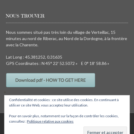
NOUS TROUVER
Nous sommes situé pas très loin du village de Verteillac, 15
minutes au nord de Riberac, au Nord de la Dordogne, à la frontère
avec la Charente.
Lat Long : 45.381252, 0.31635
GPS Coordinates : N 45° 22′ 52.5072 » E 0° 18′ 58.86 »
Confidentialité et cookies : ce site utilise des cookies. En continuant à
utiliser ce site Web, vous acceptez leur utilisation.
Pour en savoir plus, notamment sur la façon de contrôler les cookies,
QUIRKY CAMPING, Chez Devalon, 24320 Nanteuil Auriac de Bourzac,
consultez :
Politique relative aux cookies
Dordogne, FRANCE Email: wendy@quirkycamping.com SIRET N°: 532 093
895 00011
Quirky camping