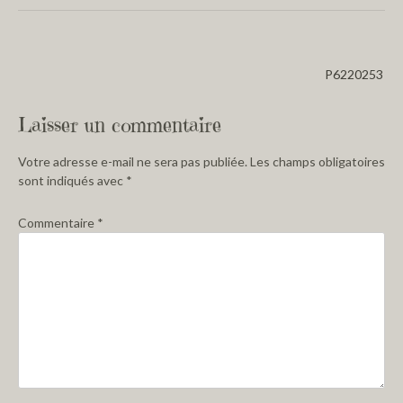
P6220253
Laisser un commentaire
Votre adresse e-mail ne sera pas publiée.
Les champs obligatoires
sont indiqués avec
*
Commentaire
*