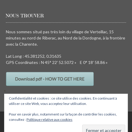
NOUS TROUVER
Nous sommes situé pas très loin du village de Verteillac, 15
minutes au nord de Riberac, au Nord de la Dordogne, à la frontère
avec la Charente.
Lat Long : 45.381252, 0.31635
GPS Coordinates : N 45° 22′ 52.5072 » E 0° 18′ 58.86 »
Confidentialité et cookies : ce site utilise des cookies. En continuant à
utiliser ce site Web, vous acceptez leur utilisation.
Pour en savoir plus, notamment sur la façon de contrôler les cookies,
QUIRKY CAMPING, Chez Devalon, 24320 Nanteuil Auriac de Bourzac,
consultez :
Politique relative aux cookies
Dordogne, FRANCE Email: wendy@quirkycamping.com SIRET N°: 532 093
895 00011
Quirky camping