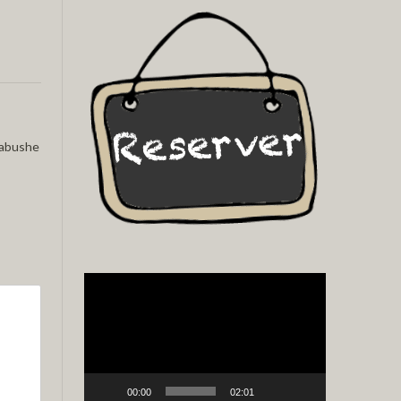
cabushe
Video
Player
00:00
02:01