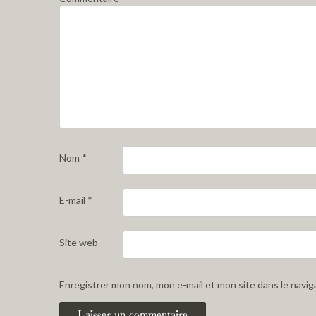
Nom
*
E-mail
*
Site web
Enregistrer mon nom, mon e-mail et mon site dans le navi