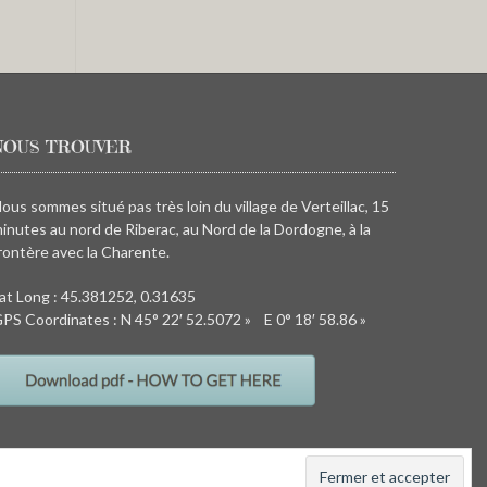
NOUS TROUVER
ous sommes situé pas très loin du village de Verteillac, 15
inutes au nord de Riberac, au Nord de la Dordogne, à la
rontère avec la Charente.
at Long : 45.381252, 0.31635
PS Coordinates : N 45° 22′ 52.5072 » E 0° 18′ 58.86 »