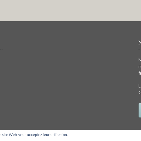
N
m
f
L
G
ce site Web, vous acceptez leur utilisation.