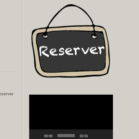
eserver
Video
Player
00:00
02:01