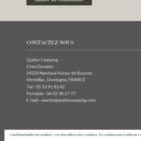
CONTACTEZ NOUS
Quirky Camping
Chez Devalon
24320 Nanteuil Auriac de Bourzac
Verteillac, Dordogne, FRANCE
Tel : 05 53 91 82 42
Portable : 06 02 38 27 77
E-mail : wendy@quirkycamping.com
Confidentialité et cookies : ce site utilise des cookies. En continuant à utiliser 